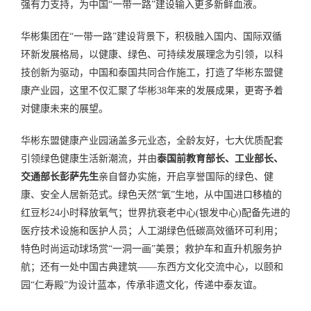
强有力支持，为中国“一带一路”建设输入更多新鲜血液。
华彬集团在“一带一路”建设背景下，积极融入国内、国际双循
环新发展格局，以健康、绿色、可持续发展理念为引领，以科
技创新为驱动，中国和泰国共同合作施工，打造了华彬东盟健
康产业园，这里不仅汇聚了华彬38年来的发展成果，更寄予着
对健康未来的展望。
华彬东盟健康产业园涵盖多元业态，全龄友好，七大优质配套
引领绿色健康生活新潮流，并由
泰国前教育部长、工业部长、
交通部长彭萨先生
亲自督办实施，开启享誉国际的绿色、健
康、安全人居新范式。绿色天然“氧”生地，从中国进口移植的
红豆杉24小时释放氧气；世界抗衰老中心(银发中心)配备先进的
医疗技术设施和医护人员；人工湖绿色低碳高效循环可利用；
特色时尚运动球场赏“一洞一画”美景；救护车和直升机服务护
航；还有一处中国古典建筑——东西方文化交流中心，以颐和
园“仁寿殿”为设计蓝本，传承非遗文化，传递中泰友谊。