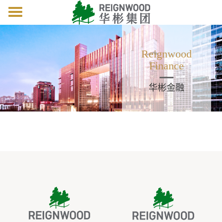
Toggle
navigation
Reignwood
Finance
华彬金融